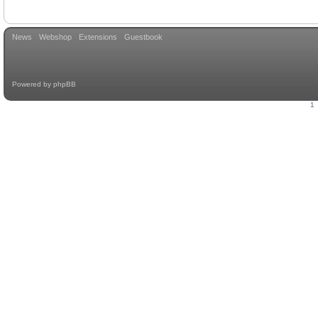
News
Webshop
Extensions
Guestbook
Powered by
phpBB
1