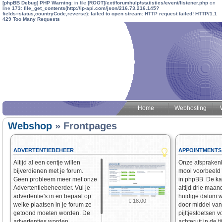
[phpBB Debug] PHP Warning
: in file
[ROOT]/ext/forumhulp/statistics/event/listener.php
on
line
173
:
file_get_contents(http://ip-api.com/json/216.73.216.145?
fields=status,countryCode,reverse): failed to open stream: HTTP request failed! HTTP/1.1
429 Too Many Requests
Home
Webhosting
Webshop
» Frontpages
ADVERTENTIEBEHEER
APPOINTMENTS
Altijd al een centje willen
Onze afsprakenk
bijverdienen met je forum.
mooi voorbeeld 
Geen probleem meer met onze
in phpBB. De ka
Advertentiebeheerder. Vul je
altijd drie maa
advertentie's in en bepaal op
huidige datum 
€ 18.00
welke plaatsen in je forum ze
door middel van
getoond moeten worden. De
pijltjestoetsen v
advertenties worden
achteruit in de t