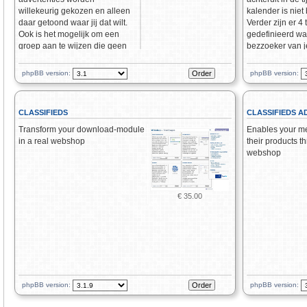
willekeurig gekozen en alleen
kalender is niet
daar getoond waar jij dat wilt.
Verder zijn er 4 t
Ook is het mogelijk om een
gedefinieerd wa
groep aan te wijzen die geen
bezzoeker van j
advertenties te zien krijgen,
afspraak kan pl
vaak aangeduid als premium
Eenmaal geplan
phpBB version:
phpBB version:
members groep. Het aantal
een andere bezo
keren dat de advertentie
te boeken. Het aa
getoond is wordt netjes
kan op aanvraag
CLASSIFIEDS
CLASSIFIEDS 
bijgehouden evenals het
worden. Geboek
aantal keren dat er op geklikt
zijn in ons voor
Transform your download-module
Enables your me
is.. Advertenties kan je tijdelijk
door de lichtgrij
in a real webshop
their products t
aan en uit schakelen.
webshop
€ 35.00
phpBB version:
phpBB version: