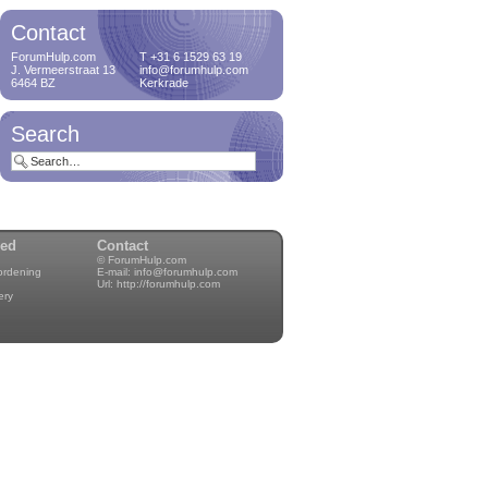
Contact
ForumHulp.com
T +31 6 1529 63 19
J. Vermeerstraat 13
info@forumhulp.com
6464 BZ
Kerkrade
Search
wed
Contact
© ForumHulp.com
rordening
E-mail:
info@forumhulp.com
Url:
http://forumhulp.com
ery