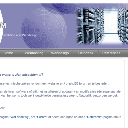
installation and Webdesign
Home
Webhosting
Webdesign
Helpdesk
References
n vraagt u zich misschien af?
rse technische zaken rondom een website en / of phpBB forum uit te besteden.
van de forumsoftware of stijl, het installeren of updaten van modificaties (de zogenaamde
en van het soms toch wel ingewikkelde permissiesysteem. Natuurlijk verzorgen we ook
men!
pagina "
Wat doen wij
", het
"Forum"
of neem een kijkje op onze "
Referentie
" pagina om te