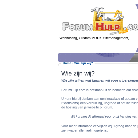
Webhosting, Custom MODs, Sitemanagement,
MOD 
Home
‹
Wie zijn wij?
Wie zijn wij?
Wie zijn wij en wat kunnen wij voor u betekene
ForumHulp.com is ontstaan uit de behoefte om dive
U kunt hierbij denken aan een installatie of update 
Extensions) een verhuizing, upgrade of het instell
de hosting van je website of forum.
Wij kunnen dit allemaal voor u uit handen ne
Voor meer informatie verwijzen wij u graag naar de 
zien wat er allemaal mogelijk is.