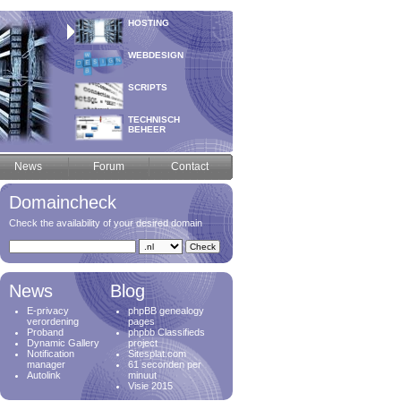
HOSTING
WEBDESIGN
SCRIPTS
TECHNISCH
BEHEER
News
Forum
Contact
Domaincheck
Check the availability of your desired domain
News
Blog
E-privacy
phpBB genealogy
verordening
pages
Proband
phpbb Classifieds
Dynamic Gallery
project
Notification
Sitesplat.com
manager
61 seconden per
Autolink
minuut
Visie 2015