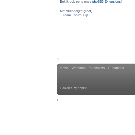
Bekijk ook eens onze
phpBB3 Extensions
!
Met vriendelijke groet,
Team ForumHulp
News
Webshop
Extensions
Guestbook
Powered by
phpBB
1