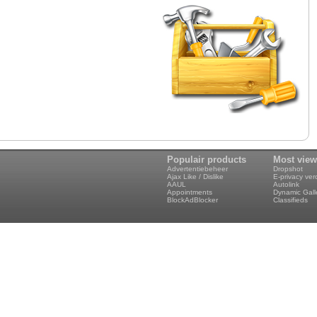
Populair products
Most vie
Advertentiebeheer
Dropshot
Ajax Like / Dislike
E-privacy ve
AAUL
Autolink
Appointments
Dynamic Gall
BlockAdBlocker
Classifieds