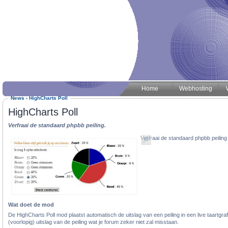
Home
Webhosting
News
‹
HighCharts Poll
HighCharts Poll
Verfraai de standaard phpbb peiling.
Verfraai de standaard phpbb peiling 
Wat doet de mod
De HighCharts Poll mod plaatst automatisch de uitslag van een peiling in een live taartgrafiek
(voorlopig) uitslag van de peiling wat je forum zeker niet zal misstaan.