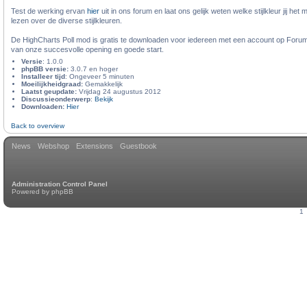
Test de werking ervan
hier
uit in ons forum en laat ons gelijk weten welke stijlkleur jij he
lezen over de diverse stijlkleuren.
De HighCharts Poll mod is gratis te downloaden voor iedereen met een account op Forum
van onze succesvolle opening en goede start.
Versie
: 1.0.0
phpBB versie:
3.0.7 en hoger
Installeer tijd
: Ongeveer 5 minuten
Moeilijkheidgraad:
Gemakkelijk
Laatst geupdate:
Vrijdag 24 augustus 2012
Discussieonderwerp
:
Bekijk
Downloaden:
Hier
Back to overview
News
Webshop
Extensions
Guestbook
Administration Control Panel
Powered by
phpBB
1