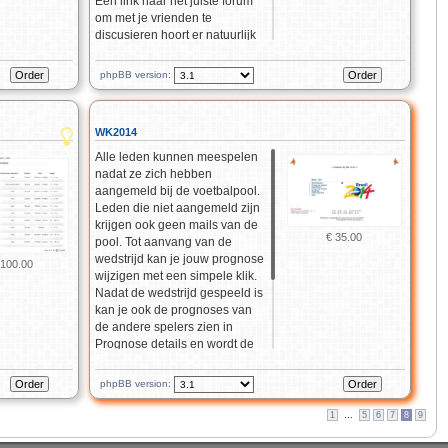
Een link naar het juiste forum
om met je vrienden te
discusieren hoort er natuurlijk
bij. Samen met onze
trackBB
code
een ideale combinatie.
phpBB version:
Tracks maakt gebruik van je
account op GPSIES en slaat de
data over jouw track op in een
WK2014
tabel. Een beschrijving van de
track kan je natuurlijk
Alle leden kunnen meespelen
bijvoegen. De lengte en
nadat ze zich hebben
hoogtedata zijn meteen
aangemeld bij de voetbalpool.
beschikbaar in je overzicht, ook
Leden die niet aangemeld zijn
als GPSIES er eens uitligt.
krijgen ook geen mails van de
€ 35.00
pool. Tot aanvang van de
wedstrijd kan je jouw prognose
 100.00
wijzigen met een simpele klik.
Nadat de wedstrijd gespeeld is
kan je ook de prognoses van
de andere spelers zien in
Prognose details en wordt de
stand grafisch weergegeven op
het speelveld. Heb je de juiste
phpBB version:
uitslag verdien je drie punten,
heb je de winnaar goed, twee
1
…
5
6
7
8
9
als ook bij een gelijk spel.
Demo