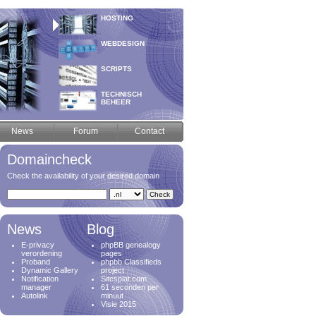
HOSTING
WEBDESIGN
SCRIPTS
TECHNISCH
BEHEER
News
Forum
Contact
Domaincheck
Check the availability of your desired domain
News
Blog
E-privacy
phpBB genealogy
verordening
pages
Proband
phpbb Classifieds
Dynamic Gallery
project
Notification
Sitesplat.com
manager
61 seconden per
Autolink
minuut
Visie 2015