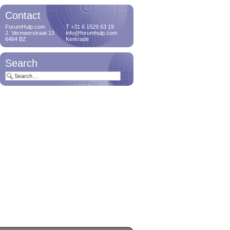
Contact
ForumHulp.com
T +31 6 1529 63 19
J. Vermeerstraat 13
info@forumhulp.com
6464 BZ
Kerkrade
Search