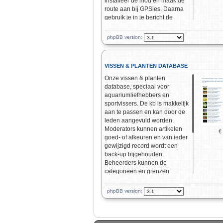
installeer de mod en maak de
route aan bij GPSies. Daarna
gebruik je in je bericht de
custom BBcode
[gpsies=file_id]Jouw
phpBB version:
routetitel[/gpsies]. De route
wordt dan compleet in je
bericht opgenomen en
VISSEN & PLANTEN DATABASE
weergeven.
Onze vissen & planten
database, speciaal voor
aquariumliefhebbers en
sportvissers. De kb is makkelijk
aan te passen en kan door de
leden aangevuld worden.
Moderators kunnen artikelen
€
goed- of afkeuren en van ieder
gewijzigd record wordt een
back-up bijgehouden.
Beheerders kunnen de
categorieën en grenzen
opgeven. De kb is
onderverdeeld in vissen,
phpBB version:
planten, overige bewoners en
artikelen. Een record is pas
zichtbaar na goedkeuring.
Tevens is er een