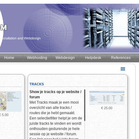
installation and Webdesign
Home
Webhosting
Webdesign
Helpdesk
References
TRACKS
Show je tracks op je website /
forum
Met Tracks maak je een mooi
overzicht van alle tracks /
€ 25.00
routes die je hebt gemaakt.
€ 5.00
Een selectiefilter helpt je om de
juiste tracks te vinden en wordt
onthouden gedurende je hele
sessie op je website / forum.