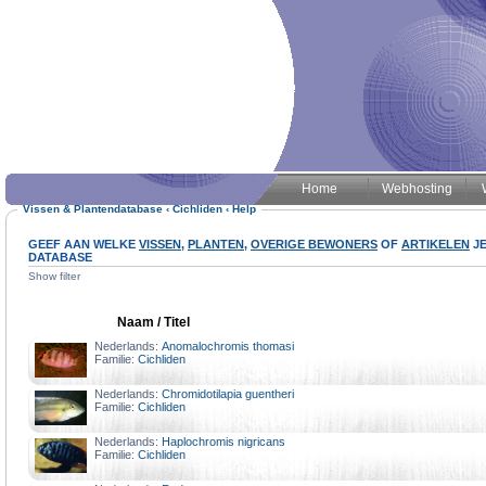
Home
Webhosting
Vissen & Plantendatabase
‹
Cichliden
‹
Help
GEEF AAN WELKE
VISSEN
,
PLANTEN
,
OVERIGE BEWONERS
OF
ARTIKELEN
JE
DATABASE
Show filter
Naam / Titel
Nederlands:
Anomalochromis thomasi
Familie:
Cichliden
Nederlands:
Chromidotilapia guentheri
Familie:
Cichliden
Nederlands:
Haplochromis nigricans
Familie:
Cichliden