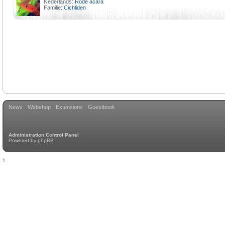
Nederlands:
Rode acara
Familie:
Cichliden
News
Webshop
Extensions
Guestbook
Administration Control Panel
Powered by
phpBB
1