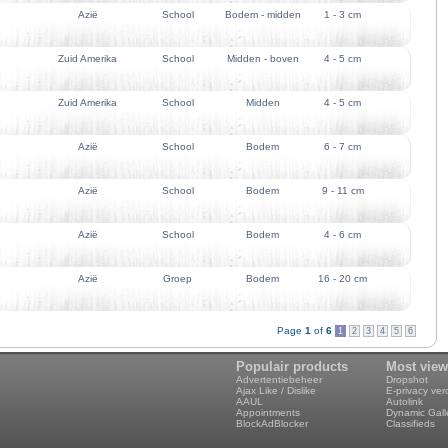
Azië
School
Bodem - midden
1 - 3 cm
Zuid Amerika
School
Midden - boven
4 - 5 cm
Zuid Amerika
School
Midden
4 - 5 cm
Azië
School
Bodem
6 - 7 cm
Azië
School
Bodem
9 - 11 cm
Azië
School
Bodem
4 - 6 cm
Azië
Groep
Bodem
16 - 20 cm
Page
1
of
6
1
2
3
4
5
6
Populair products
Most vie
Advertentiebeheer
Dropshot
Ajax Like / Dislike
E-privacy ve
AAUL
Autolink
Appointments
Dynamic Gall
BlockAdBlocker
Classifieds