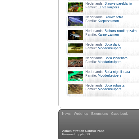
Nederlands:
Blauwe pareldanio
Familie:
Echte karpers
Nederlands:
Blauwe tetra
Familie:
Karperzalmen
Nederlands:
Blehers roodkopzalm
Familie:
Karperzalmen
Nederlands:
Botia dario
Familie:
Modderkruipers
Nederlands:
Botia lohachata
Familie:
Modderkruipers
Nederlands:
Botia nigrolineata
Familie:
Modderkruipers
Nederlands:
Botia robusta
Familie:
Modderkruipers
News
Webshop
Extensions
Guestbook
Administration Control Panel
Powered by
phpBB