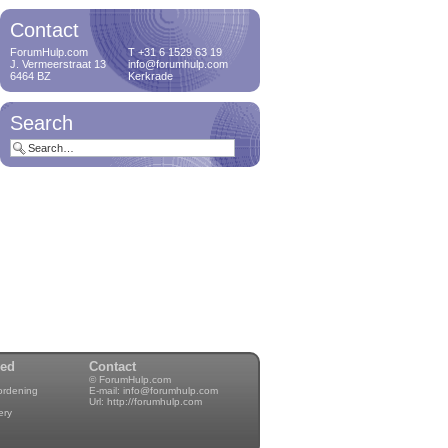
Contact
ForumHulp.com
T +31 6 1529 63 19
J. Vermeerstraat 13
info@forumhulp.com
6464 BZ
Kerkrade
Search
wed
Contact
© ForumHulp.com
rordening
E-mail:
info@forumhulp.com
Url:
http://forumhulp.com
ery