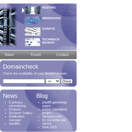
HOSTING
WEBDESIGN
SCRIPTS
TECHNISCH
BEHEER
News
Forum
Contact
Domaincheck
Check the availability of your desired domain
News
Blog
E-privacy
phpBB genealogy
verordening
pages
Proband
phpbb Classifieds
Dynamic Gallery
project
Notification
Sitesplat.com
manager
61 seconden per
Autolink
minuut
Visie 2015