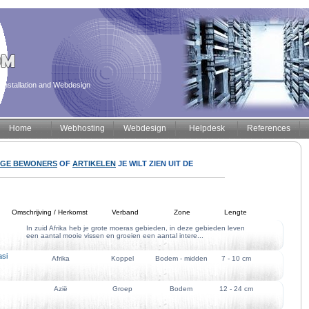
installation and Webdesign
Home
Webhosting
Webdesign
Helpdesk
References
IGE BEWONERS
OF
ARTIKELEN
JE WILT ZIEN UIT DE
Omschrijving / Herkomst
Verband
Zone
Lengte
In zuid Afrika heb je grote moeras gebieden, in deze gebieden leven
een aantal mooie vissen en groeien een aantal intere...
si
Afrika
Koppel
Bodem - midden
7 - 10 cm
Azië
Groep
Bodem
12 - 24 cm