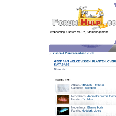
Webhosting, Custom MODs, Sitemanagement,
MOD 
Vissen & Plantendatabase
‹
Help
GEEF AAN WELKE
VISSEN
,
PLANTEN
,
OVER
DATABASE
Show filter
Naam / Titel
Artikel:
Afrikaans - Moeras
Categorie:
Biotopen
Nederlands:
Anomalochromis thoma
Familie:
Cichliden
Nederlands:
Blauwe botia
Familie:
Modderkruipers