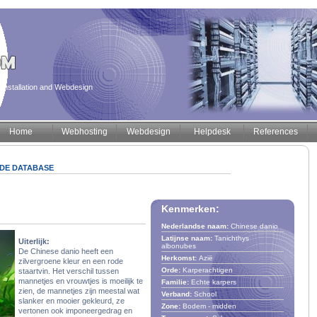
installation and Webdesign
Home
Webhosting
Webdesign
Helpdesk
References
T DE DATABASE
Kenmerken:
Nederlandse naam:
Chinese danio
Latijnse naam:
Tanichthys
Uiterlijk:
albonubes
De Chinese danio heeft een
Herkomst:
Azië
zilvergroene kleur en een rode
Orde:
Karperachtigen
staartvin. Het verschil tussen
mannetjes en vrouwtjes is moeilijk te
Familie:
Echte karpers
zien, de mannetjes zijn meestal wat
Verband:
School
slanker en mooier gekleurd, ze
Zone:
Bodem - midden
vertonen ook imponeergedrag en