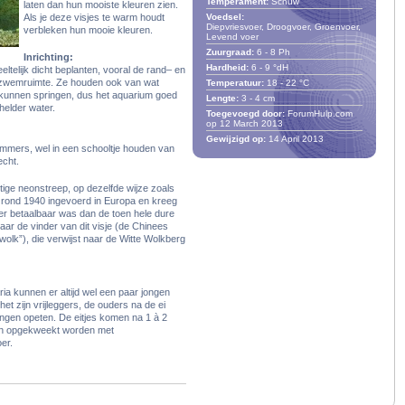
Temperament:
Schuw
laten dan hun mooiste kleuren zien.
Als je deze visjes te warm houdt
Voedsel:
Diepvriesvoer, Droogvoer, Groenvoer,
verbleken hun mooie kleuren.
Levend voer
Zuurgraad:
6
-
8
Ph
Inrichting:
Hardheid:
6
-
9
°dH
telijk dicht beplanten, vooral de rand– en
 zwemruimte. Ze houden ook van wat
Temperatuur:
18
-
22
°C
s kunnen springen, dus het aquarium goed
Lengte:
3
-
4
cm
helder water.
Toegevoegd door:
ForumHulp.com
op 12 March 2013
Gewijzigd op:
14 April 2013
emmers, wel in een schooltje houden van
echt.
ge neonstreep, op dezelfde wijze zoals
 rond 1940 ingevoerd in Europa en kreeg
er betaalbaar was dan de toen hele dure
ar de vinder van dit visje (de Chinees
wolk”), die verwijst naar de Witte Wolkberg
ria kunnen er altijd wel een paar jongen
t zijn vrijleggers, de ouders na de ei
ongen opeten. De eitjes komen na 1 à 2
nnen opgekweekt worden met
er.