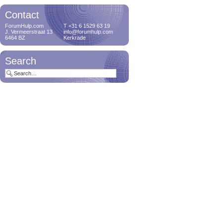
Contact
ForumHulp.com
T +31 6 1529 63 19
J. Vermeerstraat 13
info@forumhulp.com
6464 BZ
Kerkrade
Search