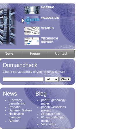
HOSTING
WEBDESIGN
SCRIPTS
TECHNISCH
BEHEER
News
Forum
Contact
Domaincheck
Check the availability of your desired domain
News
Blog
E-privacy
phpBB genealogy
verordening
pages
Proband
phpbb Classifieds
Dynamic Gallery
project
Notification
Sitesplat.com
manager
61 seconden per
Autolink
minuut
Visie 2015