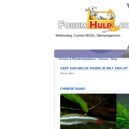
Webhosting, Custom MODs, Sitemanagement,
MOD 
Vissen & Plantendatabase
‹
Vissen
‹
Help
GEEF AAN WELKE VISSEN JE WILT ZIEN UI
Show filter
CHINESE DANIO