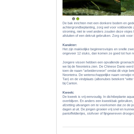
1
2
De bak inrichten met een donkere bodem en gedeel
achtergrondbeplanting, zorg wel voor voldoende
stroming, niet te veel anders zouden deze visje
afsluiten of een dekruit gebruiken. Zorg ook voor 
Karakter:
Het zijn makkelijke beginnersvisjes en snelle zw
ongeveer 12 stuks, dan komen ze goed tot hun r
Jongere vissen hebben een opvallende groenachti
we bij de Neontetra zien. De Chinese Danio werd
toen de naam “arbeidersneon” omdat dit visje bet
Neontetra. De wetenschappelijke naam verwijst na
Tan) en de vindplaats (albonubes betekent “witte 
bij Canton.
Kweek:
De kweek is vrij eenvoudig. In dichtbeplante aqua
overblijven. En anders een kweekbak gebruiken, he
afzetting uitvangen om te voorkomen dat ze de j
dagen al uit. De jongen groeien vrij snel en ku
pantoffeldiertjes, stofvoer of fijngewreven droogvo