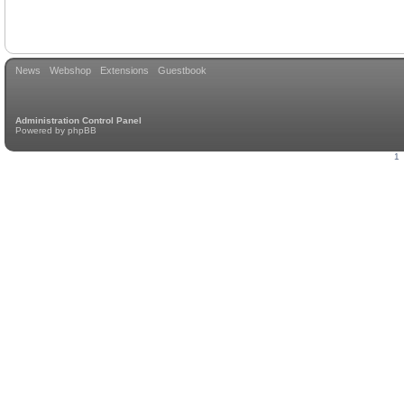
News
Webshop
Extensions
Guestbook
Administration Control Panel
Powered by
phpBB
1