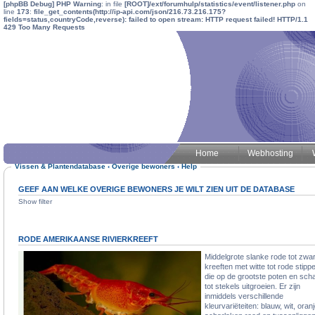
[phpBB Debug] PHP Warning
: in file
[ROOT]/ext/forumhulp/statistics/event/listener.php
on
line
173
:
file_get_contents(http://ip-api.com/json/216.73.216.175?
fields=status,countryCode,reverse): failed to open stream: HTTP request failed! HTTP/1.1
429 Too Many Requests
Home
Webhosting
Vissen & Plantendatabase
‹
Overige bewoners
‹
Help
GEEF AAN WELKE OVERIGE BEWONERS JE WILT ZIEN UIT DE DATABASE
Show filter
RODE AMERIKAANSE RIVIERKREEFT
Middelgrote slanke rode tot zwa
kreeften met witte tot rode stipp
die op de grootste poten en sch
tot stekels uitgroeien. Er zijn
inmiddels verschillende
kleurvariëteiten: blauw, wit, oranj