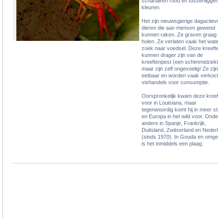
scharlaken rood en tussenligge
kleuren.
Het zijn nieuwsgierige dagactiev
dieren die aan mensen gewend
kunnen raken. Ze graven graag
holen. Ze verlaten vaak het wat
zoek naar voedsel. Deze kreeft
kunnen drager zijn van de
kreeftenpest (een schimmelziekt
maar zijn zelf ongevoelig! Ze zijn
eetbaar en worden vaak verkoch
vishandels voor consumptie.
Oorspronkelijk kwam deze kreef
voor in Louisiana, maar
tegenwoordig komt hij in meer s
en Europa in het wild voor. Onde
andere in Spanje, Frankrijk,
Duitsland, Zwitserland en Neder
(sinds 1970). In Gouda en omge
is het inmiddels een plaag.