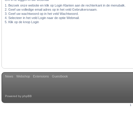
1. Bezoek onze website en klik op Login Klanten aan de rechterkant in de menubalk.
2. Geef uw volledige email adres op in het veld Gebruikersnaam.
3. Geef uw wachtwoord op in het veld Wachtwoord.
4. Selecteer in het veld Login naar de optie Webmail.
5. Klik op de knop Login
News
Webshop
Extensions
Guestbook
Powered by
phpBB
1