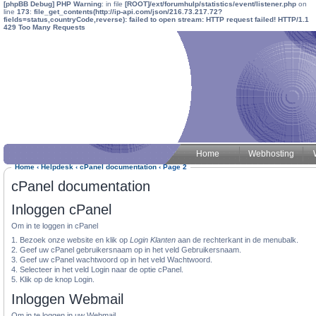
[phpBB Debug] PHP Warning
: in file
[ROOT]/ext/forumhulp/statistics/event/listener.php
on
line
173
:
file_get_contents(http://ip-api.com/json/216.73.217.72?
fields=status,countryCode,reverse): failed to open stream: HTTP request failed! HTTP/1.1
429 Too Many Requests
Home
Webhosting
Home
‹
Helpdesk
‹
cPanel documentation
‹
Page 2
cPanel documentation
Inloggen cPanel
Om in te loggen in cPanel
1. Bezoek onze website en klik op
Login Klanten
aan de rechterkant in de menubalk.
2. Geef uw cPanel gebruikersnaam op in het veld Gebruikersnaam.
3. Geef uw cPanel wachtwoord op in het veld Wachtwoord.
4. Selecteer in het veld Login naar de optie cPanel.
5. Klik op de knop Login.
Inloggen Webmail
Om in te loggen in uw Webmail