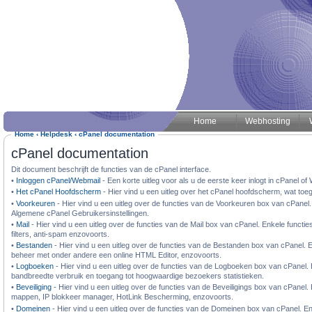
Home
Webhosting
Home
‹
Helpdesk
‹
cPanel documentation
cPanel documentation
Dit document beschrijft de functies van de cPanel interface.
•
Inloggen cPanel/Webmail
- Een korte uitleg voor als u de eerste keer inlogt in cPanel of
•
Het cPanel Hoofdscherm
- Hier vind u een uitleg over het cPanel hoofdscherm, wat toeg
•
Voorkeuren
- Hier vind u een uitleg over de functies van de Voorkeuren box van cPanel.
Algemene cPanel Gebruikersinstellingen.
•
Mail
- Hier vind u een uitleg over de functies van de Mail box van cPanel. Enkele functi
filters, anti-spam enzovoorts.
•
Bestanden
- Hier vind u een uitleg over de functies van de Bestanden box van cPanel. 
beheer met onder andere een online HTML Editor, enzovoorts.
•
Logboeken
- Hier vind u een uitleg over de functies van de Logboeken box van cPanel. En
bandbreedte verbruik en toegang tot hoogwaardige bezoekers statistieken.
•
Beveiliging
- Hier vind u een uitleg over de functies van de Beveiligings box van cPane
mappen, IP blokkeer manager, HotLink Bescherming, enzovoorts.
•
Domeinen
- Hier vind u een uitleg over de functies van de Domeinen box van cPanel. E