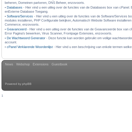
beheren, Domeinen parkeren, DNS Beheer, enzovoorts.
•
Databases
- Hier vind u een uitleg over de functies van de Databases box van cPanel.
enExterne Database Toegang.
•
Software/Services
- Hier vind u een uitleg over de functies van de Software/Services bo
modules installeren, PHP Configuratie bekijken, Automatisch Website Software installer
Commerce, enzovoorts.
•
Geavanceerd
- Hier vind u een uitleg over de functies van de Geavanceerde box van cPa
Error Pagina's bewerken, Virus Scanner, Frontpage Extensies, enzovoorts.
•
De Wachtwoord Generator
- Deze functie kan worden gebruikt om veilige wachtwoorden
account.
•
cPanel Verklarende Woordenlijst
- Hier vind u een beschrijving van enkele termen wel
News
Webshop
Extensions
Guestbook
Powered by
phpBB
1