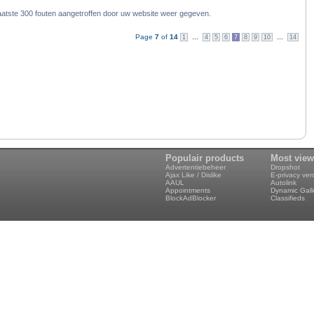
aatste 300 fouten aangetroffen door uw website weer gegeven.
Page
7
of
14
1
…
4
5
6
7
8
9
10
…
14
Populair products
Most vie
Advertentiebeheer
Dropshot
Ajax Like / Dislike
E-privacy ve
AAUL
Autolink
Appointments
Dynamic Gall
BlockAdBlocker
Classifieds