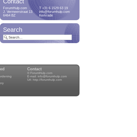
Contact
Hey, always wanted to
have a famil...
ForumHulp.com
T +31 6 1529 63 19
J. Vermeerstraat 13
info@forumhulp.com
6464 BZ
Kerkrade
GDPR
Search
25 mei is de E-privacy
verordening...
Delete orphan
attachments
Delete orphan
attachments on a
wed
Contact
cro...
© ForumHulp.com
rordening
E-mail:
info@forumhulp.com
Url:
http://forumhulp.com
Delete users with zero
ery
posts
Delete users who
never posted a me...
Notification manager
Hey, always wanted to
have control...