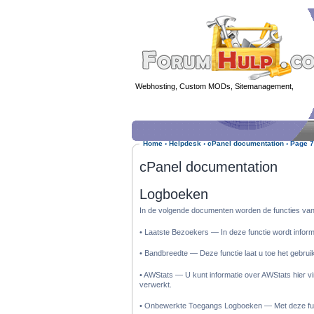
Webhosting, Custom MODs, Sitemanagement,
MOD 
Home
‹
Helpdesk
‹
cPanel documentation
‹
Page 7
cPanel documentation
Logboeken
In de volgende documenten worden de functies va
• Laatste Bezoekers — In deze functie wordt infor
• Bandbreedte — Deze functie laat u toe het gebrui
• AWStats — U kunt informatie over AWStats hier vi
verwerkt.
• Onbewerkte Toegangs Logboeken — Met deze func