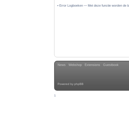
• Error Logboeken — Met deze functie worden de l
News
Webshop
Extensions
Guestbook
Powered by
phpBB
1