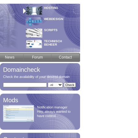
HOSTING
WEBDESIGN
GDPR
25 mei is de E-privacy
SCRIPTS
verordening...
TECHNISCH
BEHEER
Delete orphan
attachments
News
Forum
Contact
Delete orphan
attachments on a
cro...
Domaincheck
Check the availability of your desired domain
Delete users with zero
posts
Delete users who
never posted a me...
Mods
Notification manager
Hey, always wanted to
have control...
Proband