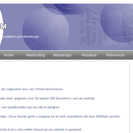
installation and Webdesign
Home
Webhosting
Webdesign
Helpdesk
References
n de Logboeken box van cPanel beschreven.
matie weer gegeven over de laatste 300 bezoekers van uw website.
k van bandbreedte van uw site te bekijken.
nden. Deze functie geeft u toegang tot de web statistieken die door AWStats worden
tie kunt u zien welke inhoud op uw website is geopend.