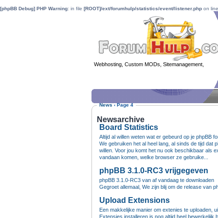
[phpBB Debug] PHP Warning
: in file
[ROOT]/ext/forumhulp/statistics/event/listener.php
on lin
Webhosting, Custom MODs, Sitemanagement,
MOD 
News
‹
Page 4
Newsarchive
Board Statistics
Altijd al willen weten wat er gebeurd op je phpBB 
We gebruiken het al heel lang, al sinds de tijd d
willen. Voor jou komt het nu ook beschikbaar als ex
vandaan komen, welke browser ze gebruike...
phpBB 3.1.0-RC3 vrijgegeven
phpBB 3.1.0-RC3 van af vandaag te downloaden
Gegroet allemaal, We zijn blij om de release van p
Upload Extensions
Een makkelijke manier om extenies te uploaden, uit
Extensies installeren is nog altijd heel bewerkelij