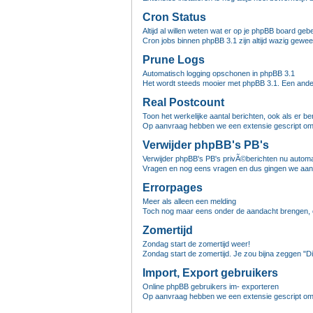
Cron Status
Altijd al willen weten wat er op je phpBB board ge
Cron jobs binnen phpBB 3.1 zijn altijd wazig gewee
Prune Logs
Automatisch logging opschonen in phpBB 3.1
Het wordt steeds mooier met phpBB 3.1. Een ander
Real Postcount
Toon het werkelijke aantal berichten, ook als er be
Op aanvraag hebben we een extensie gescript om he
Verwijder phpBB's PB's
Verwijder phpBB's PB's privÃ©berichten nu autom
Vragen en nog eens vragen en dus gingen we aan d
Errorpages
Meer als alleen een melding
Toch nog maar eens onder de aandacht brengen, o
Zomertijd
Zondag start de zomertijd weer!
Zondag start de zomertijd. Je zou bijna zeggen "Die
Import, Export gebruikers
Online phpBB gebruikers im- exporteren
Op aanvraag hebben we een extensie gescript om 