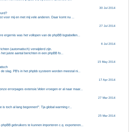
30 Jul 2014
beurd?
st voor mij en met mij vele anderen. Daar komt nu ...
27 Jul 2014
e ergernis was het vollopen van de phpBB logtabellen...
6 Jul 2014
richten (automatisch) verwijderd zijn.
t juiste aantal berichten in een phpBB fo...
15 May 2014
atisch
e slag. PB's in het phpbb systeem worden meestal ni...
17 Apr 2014
nze errorpages extensie.Velen vroegen er al naar maar...
27 Mar 2014
 is toch al lang begonnen!". Tja global warming r...
25 Mar 2014
phpBB gebruikers te kunnen importeren c.q. exporteren...