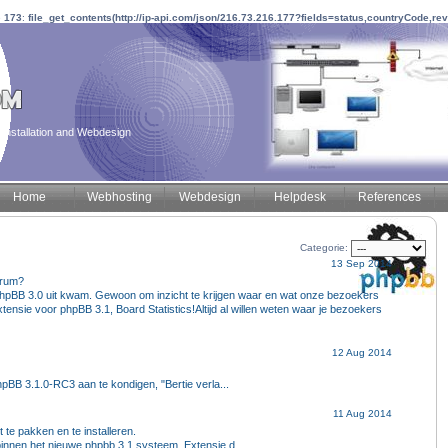
e
173
:
file_get_contents(http://ip-api.com/json/216.73.216.177?fields=status,countryCode,re
installation and Webdesign
Home
Webhosting
Webdesign
Helpdesk
References
Categorie:
13 Sep 2014
forum?
at phpBB 3.0 uit kwam. Gewoon om inzicht te krijgen waar en wat onze bezoekers
tensie voor phpBB 3.1, Board Statistics!Altijd al willen weten waar je bezoekers
12 Aug 2014
hpBB 3.1.0-RC3 aan te kondigen, "Bertie verla...
11 Aug 2014
 te pakken en te installeren.
k binnen het nieuwe phpbb 3.1 systeem. Extensie d...