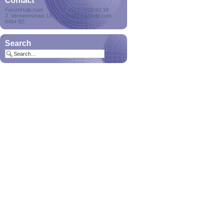
Contact
ForumHulp.com
T +31 6 1529 63 19
J. Vermeerstraat 13
info@forumhulp.com
Delete users with zero
6464 BZ
Kerkrade
posts
Delete users who
never posted a me...
Search
Notification manager
Hey, always wanted to
have control...
Proband
Hey, always wanted to
have a famil...
GDPR
25 mei is de E-privacy
verordening...