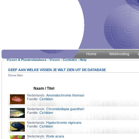
Home
Webhosting
Vissen & Plantendatabase
‹
Vissen
‹
Cichliden
‹
Help
GEEF AAN WELKE VISSEN JE WILT ZIEN UIT DE DATABASE
Show filter
Naam / Titel
Nederlands:
Anomalochromis thomasi
Familie:
Cichliden
Nederlands:
Chromidotilapia guentheri
Familie:
Cichliden
Nederlands:
Haplochromis nigricans
Familie:
Cichliden
Nederlands:
Rode acara