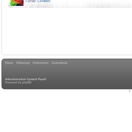
Familie:
Cichliden
News
Webshop
Extensions
Guestbook
Administration Control Panel
Powered by
phpBB
1