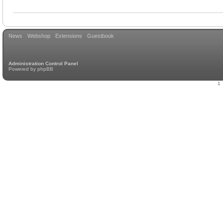
News
Webshop
Extensions
Guestbook
Administration Control Panel
Powered by
phpBB
1