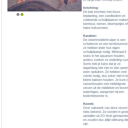
Inrichting:
De bak inrichten met losse
beplanting, een zandbodem en
1
2
voldoende schuilplaatsen make
kienhout, stenen, bloempotjes of
halve kokosnoten.
Karakter:
De clownmodderkruiper is een
scholenvis en een territoriumvo
ze hebben ieder hun eigen
schuilplaatsje nodig. Minimaal 5
stuks in het aquarium houden,
anders zoeken ze onderling ruzi
Soms heb je kans dat je ze
dagenlang niet ziet en dan opee
weer opduiken. Ze hebben veel
ruimte nodig, dus zeker niet in te
kleine bakken houden. Je kunt 
samenhouden met middelgrote
vissen uit de middelste en bove
waterlagen, aangezien hij een
bodembewoner is.
Kweek:
Over nakweek van deze vissen 
niets bekend. Ze worden in grot
aantallen uit ZO-Azië geïmporte
en zouden dus altijd wildvang di
zijn.