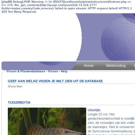
[phpBB Debug] PHP Warning
: in file
[ROOT]/ext/forumhulp/statistics/event/listener.php
on
line
173
:
file_get_contents(http://ip-api.com/json/216.73.216.177?
fields=status,countryCode,reverse): failed to open stream: HTTP request failed! HTTP/1.1
429 Too Many Requests
Home
Webhosting
Vissen & Plantendatabase
‹
Vissen
‹
Help
GEEF AAN WELKE VISSEN JE WILT ZIEN UIT DE DATABASE
Show filter
TIJGERBOTIA
Uiterlijk:
Lengte 22 cm. Het
geslachtsonderscheid is moeilijk
zien, de vrouwtjes zijn iets volle
de mannetjes. Niet te verwarren
de Syncrossus hymenophysa, 