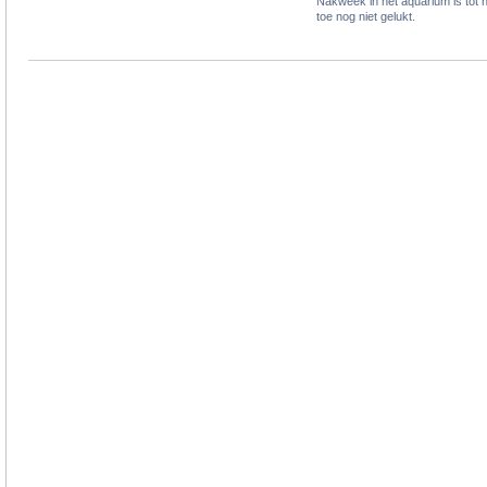
Nakweek in het aquarium is tot 
toe nog niet gelukt.