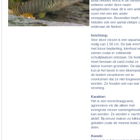
Botia helodes wordt in de hande
weleens onder deze naam
aangeboden maar dit is een and
soort met een iets ander
streeppatroon. Bovendien heeft 
helodes ook een aantal vlekjes 
onderaan de flanken.
Inrichting:
Voor deze vissen is een aquari
nodig van 1.50 cm. De bak inric
met losse beplanting, kienhout e
stenen zodat er voldoende
schuilplaatsen ontstaan. De bo
moet bestaan uit zand zodat ze
lekker kunnen grondelen. De pl
kun je het beste in een bloempotj
de bodem verankeren om te
voorkomen dat ze niet losgewoe
worden. Ze houden wel van wat
stroming.
Karakter:
Het is een onverdraagzame,
agressieve vis die alleen met
evengrote vissen samengehoud
kan worden. Ze worden s´nacht
aktief. Bij onrust maken ze klik
geluiden zoals de meeste botia´
doen.
Kweek: