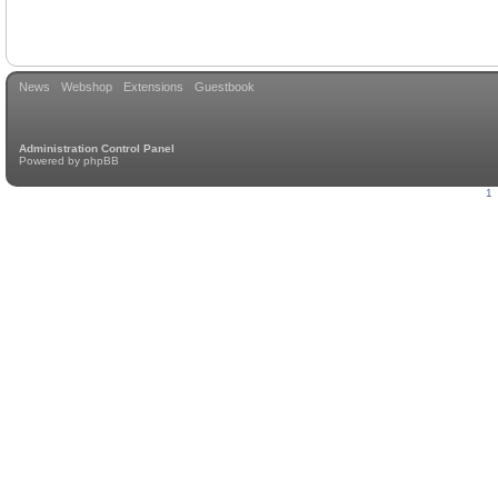
News
Webshop
Extensions
Guestbook
Administration Control Panel
Powered by
phpBB
1