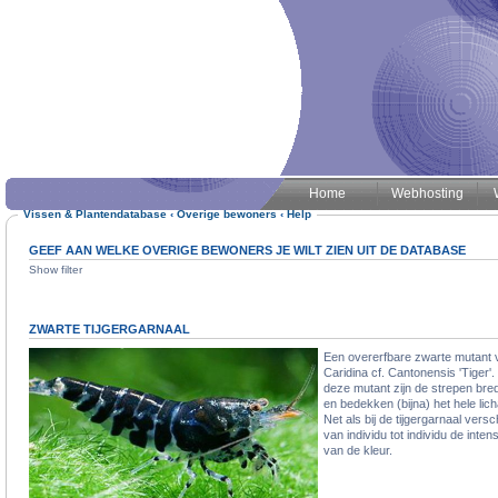
Home
Webhosting
Vissen & Plantendatabase
‹
Overige bewoners
‹
Help
GEEF AAN WELKE OVERIGE BEWONERS JE WILT ZIEN UIT DE DATABASE
Show filter
ZWARTE TIJGERGARNAAL
Een overerfbare zwarte mutant 
Caridina cf. Cantonensis 'Tiger'. 
deze mutant zijn de strepen bre
en bedekken (bijna) het hele lic
Net als bij de tijgergarnaal versch
van individu tot individu de intensi
van de kleur.