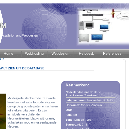
installation and Webdesign
Home
Webhosting
Webdesign
Helpdesk
References
elp
ILT ZIEN UIT DE DATABASE
Kenmerken:
Nederlandse naam:
Rode
Amerikaanse Rivierkreeft
Middelgrote slanke rode tot zwarte
Latijnse naam:
Procambarus clarkii
kreeften met witte tot rode stippen
Herkomst:
Midden Amerika
die op de grootste poten en scharen
Orde:
tot stekels uitgroeien. Er zijn
inmiddels verschillende
Familie:
kleurvariëteiten: blauw, wit, oranje,
Zone:
Midden - voor
scharlaken rood en tussenliggende
Zuurgraad:
6
-
8
Ph
kleuren.