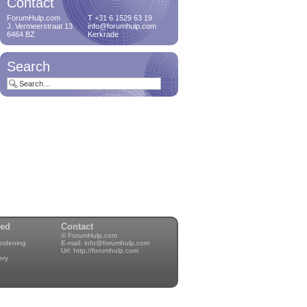
Contact
Notification manager
ForumHulp.com
T +31 6 1529 63 19
Hey, always wanted to
J. Vermeerstraat 13
info@forumhulp.com
have control...
6464 BZ
Kerkrade
Search
Proband
Hey, always wanted to
have a famil...
GDPR
25 mei is de E-privacy
verordening...
Delete orphan
attachments
Delete orphan
wed
Contact
attachments on a
© ForumHulp.com
cro...
rordening
E-mail:
info@forumhulp.com
Url:
http://forumhulp.com
ery
Delete users with zero
posts
Delete users who
never posted a me...