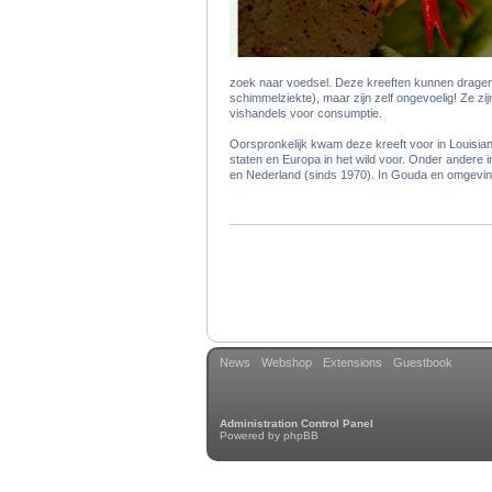
zoek naar voedsel. Deze kreeften kunnen drager 
schimmelziekte), maar zijn zelf ongevoelig! Ze z
vishandels voor consumptie.
Oorspronkelijk kwam deze kreeft voor in Louisia
staten en Europa in het wild voor. Onder andere i
en Nederland (sinds 1970). In Gouda en omgeving
News
Webshop
Extensions
Guestbook
Administration Control Panel
Powered by
phpBB