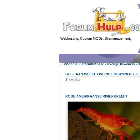
Webhosting, Custom MODs, Sitemanagement,
MOD 
Vissen & Plantendatabase
‹
Overige bewoners
‹
H
GEEF AAN WELKE OVERIGE BEWONERS JE W
Show filter
RODE AMERIKAANSE RIVIERKREEFT