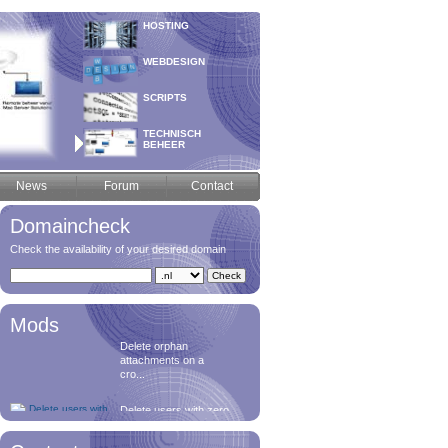
HOSTING
WEBDESIGN
SCRIPTS
TECHNISCH
BEHEER
News
Forum
Contact
GDPR
25 mei is de E-privacy
verordening...
Domaincheck
Check the availability of your desired domain
Delete orphan
attachments
Delete orphan
Mods
attachments on a
cro...
Delete users with zero
posts
Delete users who
never posted a me...