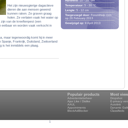
Hardheid:
10
-
20
°dH
Het zijn nieuwsgierige dagactieve
Temperatuur:
5
-
30
°C
dieren die aan mensen gewend
Lengte:
5
-
12
cm
kunnen raken. Ze graven graag
Toegevoegd door:
ForumHulp.com
holen. Ze verlaten vaak het water op
op 26 February 2013
zijn van de kreeftenpest (een
Gewijzigd op:
9 April 2013
ijn eetbaar en worden vaak verkocht in
na, maar tegenwoordig komt hij in meer
n Spanje, Frankrijk, Duitsland, Zwitserland
 is het inmiddels een plaag.
Populair products
Most vie
Advertentiebeheer
Dropshot
Ajax Like / Dislike
E-privacy ve
AAUL
Autolink
Appointments
Dynamic Gall
BlockAdBlocker
Classifieds
1