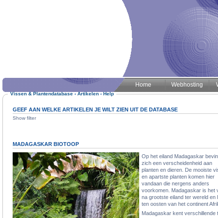
Home
Webhosting
Vissen & Plantendatabase
‹
Artikelen
‹
Help
GEEF AAN WELKE ARTIKELEN JE WILT ZIEN UIT DE DATABASE
Show filter
MADAGASKAR BIOTOOP
Op het eiland Madagaskar bevin
zich een verscheidenheid aan
planten en dieren. De mooiste v
en apartste planten komen hier
vandaan die nergens anders
voorkomen. Madagaskar is het v
na grootste eiland ter wereld en l
ten oosten van het continent Afri
Madagaskar kent verschillende 