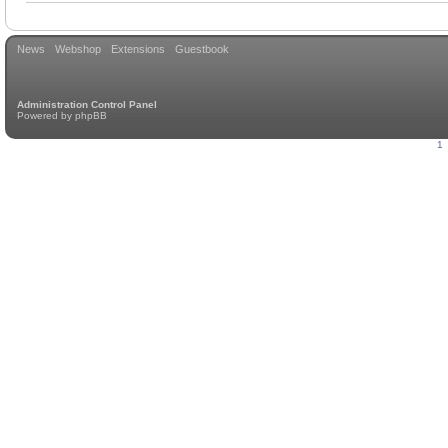
News
Webshop
Extensions
Guestbook
Administration Control Panel
Powered by
phpBB
1