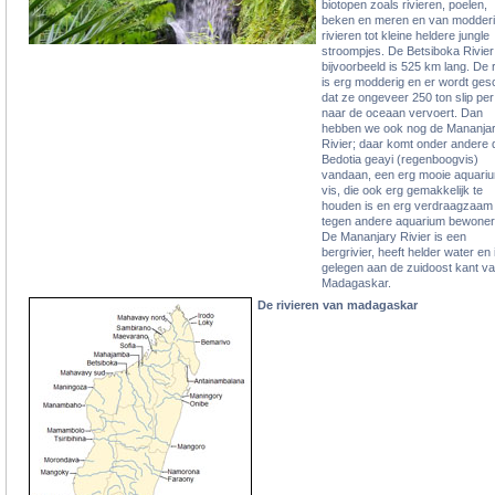
biotopen zoals rivieren, poelen,
beken en meren en van modder
rivieren tot kleine heldere jungle
stroompjes. De Betsiboka Rivier
bijvoorbeeld is 525 km lang. De r
is erg modderig en er wordt ges
dat ze ongeveer 250 ton slip per
naar de oceaan vervoert. Dan
hebben we ook nog de Mananja
Rivier; daar komt onder andere 
Bedotia geayi (regenboogvis)
vandaan, een erg mooie aquari
vis, die ook erg gemakkelijk te
houden is en erg verdraagzaam 
tegen andere aquarium bewoner
De Mananjary Rivier is een
bergrivier, heeft helder water en 
gelegen aan de zuidoost kant v
Madagaskar.
De rivieren van madagaskar