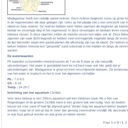
Madagaskar heeft een redelijk aantal rivieren. Deze rivieren beginnen soms op grote h
in de regenwouden die daar gelegen zijn. Links op het plaatje ziet u een overzicht van h
eiland en haar rivieren. De rivieren hebben weer kleine zijarmen die beginnen als kleine
beekje en stroompje diep in het regenwoud. In deze stroompjes en beekjes leven voora
kleinere vissen. In deze zijarmen zetten de meeste vissen hun eitjes ook af. Deze bek
zijarmen zijn vaak dicht begroeit en hebben veel overnagende vegetatie langs de overs.
de lijst hieronder staan een aantal planten die afkomstig zijn van dit eiland. De rivieren e
beken hebben meestal een "gespoeld" zand substraat in het midden en langs de oever
aarden.
De waterwaarden
Ph waarden schommelen meestal tussen de 7 en de 8 maar er zijn natuurlijk
uitzonderingen. Het water is gemiddeld hard tot vrij hard maar ook hier geldt dat er
uitzonderingen zijn. Madagaskar is groot en kent verschijnende biotopen. De temperat
van het water is tropisch en het is over het algemeen vrij helder.
Ph :
7.0-8.0
Gh :
8-19
Temp :
24-29 C
Inrichting van het aquarium
Cichlids
Voor deze biotoop is een 100cm aquarium wel een minimum maat. Als u één van
Regenbogen of de grotere Cichlids kiest is een grotere bak wel nodig. Voor de bodem
kiezen we voor zand of heel fijn afgrond grind. Verder mag het aquarium lekker beplant
worden, maar let er wel op dat er meer dan genoeg zwemruimte vrij blijft. Als decoratie 
er wat hout gebruit worden en wat grote en kleine stenen.
Page
1
of
2
•
1
,
2