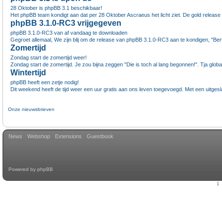
28 Oktober is phpBB 3.1 beschikbaar!
Het phpBB team kondigt aan dat per 28 Oktober Ascraeus het licht ziet. De gold release 
phpBB 3.1.0-RC3 vrijgegeven
phpBB 3.1.0-RC3 van af vandaag te downloaden
Gegroet allemaal, We zijn blij om de release van phpBB 3.1.0-RC3 aan te kondigen, "Berti
Zomertijd
Zondag start de zomertijd weer!
Zondag start de zomertijd. Je zou bijna zeggen "Die is toch al lang begonnen!". Tja global
Wintertijd
phpBB heeft een zetje nodig!
Dit weekend heeft de tijd weer een uur gratis aan ons leven toegevoegd. Met een uitgesl
Onze nieuwsbrieven
News
Webshop
Extensions
Guestbook
Powered by
phpBB
1