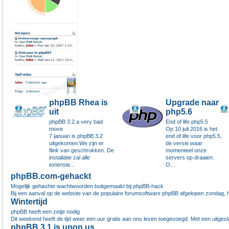
phpBB Rhea is
Upgrade naar
uit
php5.6
phpBB 3.2 a very bad
End of life php5.5
move
Op 10 juli 2016 is het
7 januari is phpBB 3.2
end of life voor php5.5,
uitgekomen.We zijn er
de versie waar
flink van geschrokken. De
momenteel onze
installatie zal alle
servers op draaien.
extensie...
O...
phpBB.com-gehackt
Mogelijk gehashte wachtwoorden buitgemaakt bij phpBB-hack
Bij een aanval op de website van de populaire forumsoftware phpBB afgelopen zondag, h
Wintertijd
phpBB heeft een zetje nodig
Dit weekend heeft de tijd weer een uur gratis aan ons leven toegevoegd. Met een uitgesl
phpBB 3.1 is upon us