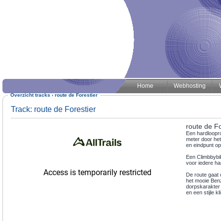
Home
Webhosting
Overzicht tracks
‹
route de Forestier
Track: route de Forestier
route de Fo
Een hardloopr
meter door het
en eindpunt op 
Een Climbbybik
voor iedere ha
De route gaat
het mooie Benz
dorpskarakter
en een stijle 