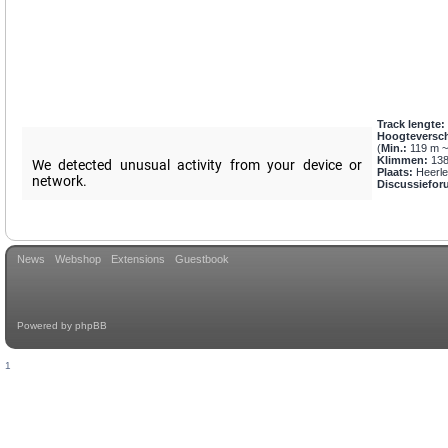
Track lengte:
Hoogteversch
(
Min.:
119 m 
Klimmen:
138
Plaats:
Heerle
Discussiefor
News
Webshop
Extensions
Guestbook
Powered by
phpBB
1